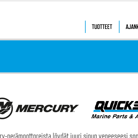
TUOTTEET
AJAN
y-perämoottoreista löydät juuri sinun veneeseesi so