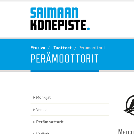
Etusivu
Tuotteet
Perämoottorit
PERÄMOOTTORIT
Mönkijät
Veneet
Perämoottorit
Mercur