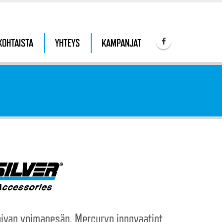
KOHTAISTA
YHTEYS
KAMPANJAT
pivan voimapesän. Mercuryn innovaatiot