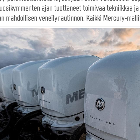
uosikymmenten ajan tuottaneet toimivaa tekniikkaa ja h
n mahdollisen veneilynautinnon. Kaikki Mercury-mallit