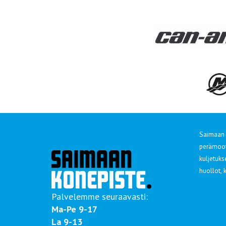
Saimaan 
perämoott
kuljetuks
huollot,
Palvelemme seuraavasti:
Ma-Pe 9-17
La 9-13