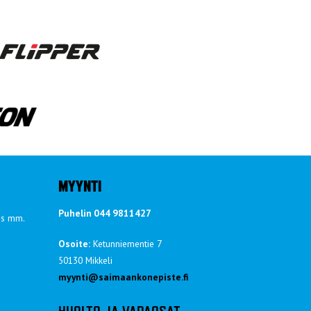
MYYNTI
Puhelin 044 9811427
ös mm.
Osoite:
Ketunniementie 7
50130 Mikkeli
myynti@saimaankonepiste.fi