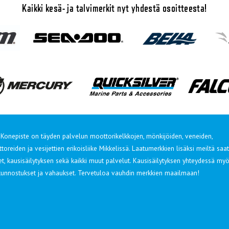
Kaikki kesä- ja talvimerkit nyt yhdestä osoitteesta!
Konepiste on täyden palvelun moottorikelkkojen, mönkijöiden, veneiden,
oreiden ja vesijettien erikoisliike Mikkelissä. Laatumerkkien lisäksi meiltä saat
et, kausisäilytyksen sekä kaikki muut palvelut. Kausisäilytyksen yhteydessä my
 kunnostukset ja vahaukset. Tervetuloa vauhdin merkkien maailmaan!