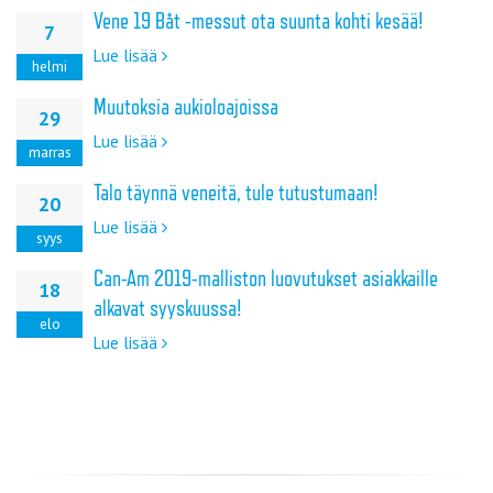
Vene 19 Båt -messut ota suunta kohti kesää!
7
Lue lisää
helmi
Muutoksia aukioloajoissa
29
Lue lisää
marras
Talo täynnä veneitä, tule tutustumaan!
20
Lue lisää
syys
Can-Am 2019-malliston luovutukset asiakkaille
18
alkavat syyskuussa!
elo
Lue lisää