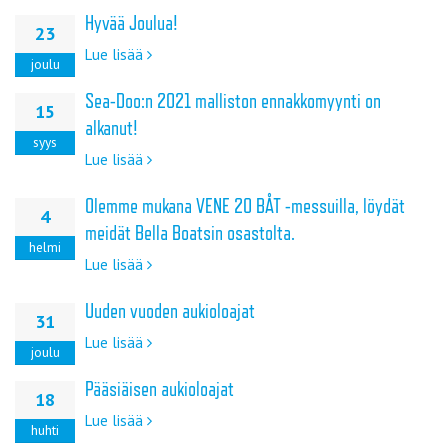
Hyvää Joulua!
23
Lue lisää
joulu
Sea-Doo:n 2021 malliston ennakkomyynti on
15
alkanut!
syys
Lue lisää
Olemme mukana VENE 20 BÅT -messuilla, löydät
4
meidät Bella Boatsin osastolta.
helmi
Lue lisää
Uuden vuoden aukioloajat
31
Lue lisää
joulu
Pääsiäisen aukioloajat
18
Lue lisää
huhti