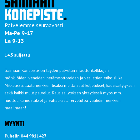
Palvelemme seuraavasti:
Ma-Pe 9-17
La 9-13
14.5 suljettu
Saimaan Konepiste on täyden palvelun moottorikelkkojen,
mönkijöiden, veneiden, perämoottoreiden ja vesijettien erikoisliike
Mikkelissä. Laatumerkkien lisäksi meiltä saat kuljetukset, kausisäilytyksen
sekä kaikki muut palvelut. Kausisäilytyksen yhteydessä myös mm.
huollot, kunnostukset ja vahaukset. Tervetuloa vauhdin merkkien
maailmaan!
MYYNTI
Puhelin 044 9811427