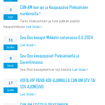
CAN-AM koe ajo ja Kauppapäivä Pieksämäen
3
markkinoilla !
syys
Tartu tilaisuuteen ja tule paikan päälle
kaupantekoon
Lue lisää
Sea-Doo koeajot Mikkelin satamassa 6.6.2024
31
Lue lisää
touko
Sea-Doo koeajopäivät Pieksämäellä ja
9
Savonlinnassa
kesä
Sea-Doo koeajokiertue nyt käsillä
Lue lisää
VOITA VIP PÄIVÄ KOE-AJAMALLA CAN AM ATV TAI
17
SSV AJONEUVO
huhti
Lue lisää
CAN AM ESITTELY PIEKSÄMÄEN