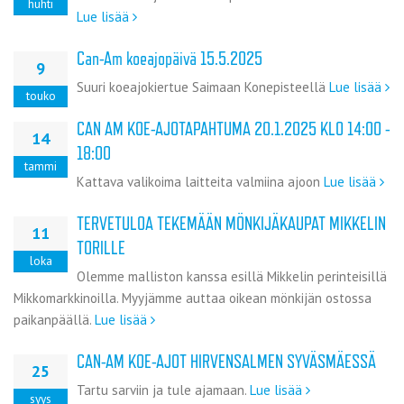
huhti
Lue lisää
Can-Am koeajopäivä 15.5.2025
9
Suuri koeajokiertue Saimaan Konepisteellä
Lue lisää
touko
CAN AM KOE-AJOTAPAHTUMA 20.1.2025 KLO 14:00 -
14
18:00
tammi
Kattava valikoima laitteita valmiina ajoon
Lue lisää
TERVETULOA TEKEMÄÄN MÖNKIJÄKAUPAT MIKKELIN
11
TORILLE
loka
Olemme malliston kanssa esillä Mikkelin perinteisillä
Mikkomarkkinoilla. Myyjämme auttaa oikean mönkijän ostossa
paikanpäällä.
Lue lisää
CAN-AM KOE-AJOT HIRVENSALMEN SYVÄSMÄESSÄ
25
Tartu sarviin ja tule ajamaan.
Lue lisää
syys