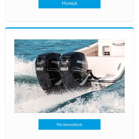
Mönkijät
Perämoottorit